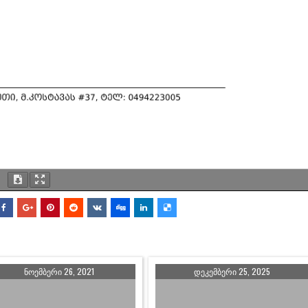
ᲜᲝᲔᲛᲑᲔᲠᲘ 26, 2021
ᲓᲔᲙᲔᲛᲑᲔᲠᲘ 25, 2025