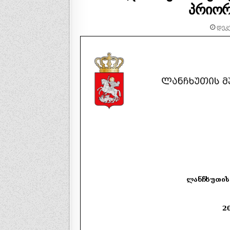
პრიორ
ᲓᲔᲙᲔ