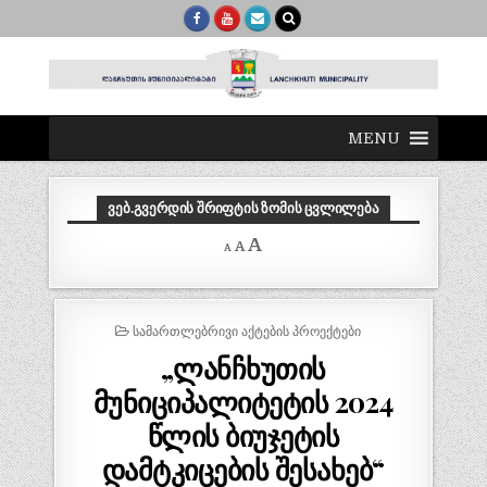
MENU
ᲕᲔᲑ.ᲒᲕᲔᲠᲓᲘᲡ ᲨᲠᲘᲤᲢᲘᲡ ᲖᲝᲛᲘᲡ ᲪᲕᲚᲘᲚᲔᲑᲐ
Decrease
Reset
Increase
A
A
A
font
font
size.
font
size.
size.
POSTED
ᲡᲐᲛᲐᲠᲗᲚᲔᲑᲠᲘᲕᲘ ᲐᲥᲢᲔᲑᲘᲡ ᲞᲠᲝᲔᲥᲢᲔᲑᲘ
IN
„ლანჩხუთის
მუნიციპალიტეტის 2024
წლის ბიუჯეტის
დამტკიცების შესახებ“