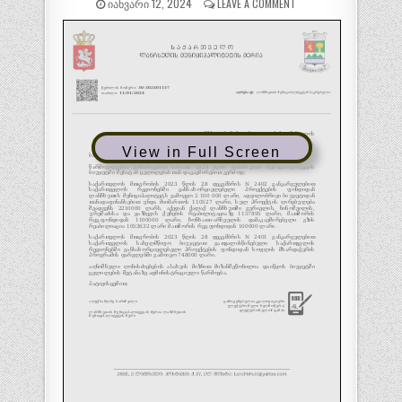
ᲘᲐᲜᲕᲐᲠᲘ 12, 2024
LEAVE A COMMENT
View in Full Screen