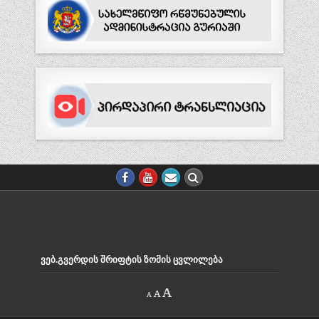
ᲕᲔᲑ.ᲒᲕᲔᲠᲓᲘᲡ ᲨᲠᲘᲤᲢᲘᲡ ᲖᲝᲛᲘᲡ ᲪᲕᲚᲘᲚᲔᲑᲐ
Decrease
Reset
Increase
A
A
A
font
font
size.
font
size.