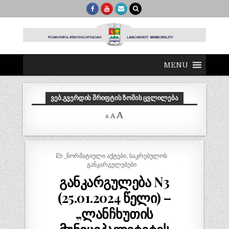
MENU
ᲕᲔᲑ.ᲒᲕᲔᲠᲓᲘᲡ ᲨᲠᲘᲤᲢᲘᲡ ᲖᲝᲛᲘᲡ ᲪᲕᲚᲘᲚᲔᲑᲐ
Decrease
Reset
Increase
A
A
A
font
font
size.
font
size.
size.
POSTED
_ᲜᲝᲠᲛᲐᲢᲘᲣᲚᲘ ᲐᲥᲢᲔᲑᲘ
,
ᲡᲐᲙᲠᲔᲑᲣᲚᲝᲡ
IN
ᲒᲐᲜᲙᲐᲠᲒᲣᲚᲔᲑᲔᲑᲘ
განკარგულება N3
(25.01.2024 წელი) –
„ლანჩხუთის