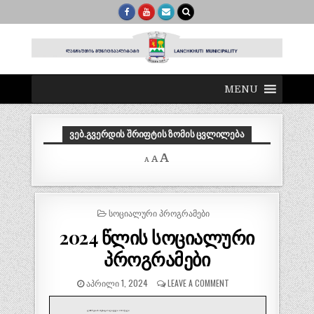
MENU
ᲕᲔᲑ.ᲒᲕᲔᲠᲓᲘᲡ ᲨᲠᲘᲤᲢᲘᲡ ᲖᲝᲛᲘᲡ ᲪᲕᲚᲘᲚᲔᲑᲐ
Decrease
Reset
Increase
A
A
A
font
font
size.
font
size.
size.
POSTED
ᲡᲝᲪᲘᲐᲚᲣᲠᲘ ᲞᲠᲝᲒᲠᲐᲛᲔᲑᲘ
IN
2024 წლის სოციალური
პროგრამები
ᲐᲞᲠᲘᲚᲘ 1, 2024
LEAVE A COMMENT