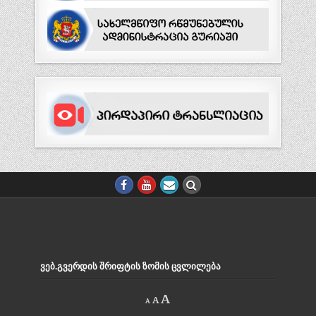
ᲕᲔᲑ.ᲒᲕᲔᲠᲓᲘᲡ ᲨᲠᲘᲤᲢᲘᲡ ᲖᲝᲛᲘᲡ ᲪᲕᲚᲘᲚᲔᲑᲐ
Decrease
Reset
Increase
A
A
A
font
font
size.