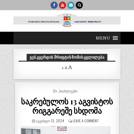
MENU
ᲕᲔᲑ.ᲒᲕᲔᲠᲓᲘᲡ ᲨᲠᲘᲤᲢᲘᲡ ᲖᲝᲛᲘᲡ ᲪᲕᲚᲘᲚᲔᲑᲐ
Decrease
Reset
Increase
A
A
A
font
font
size.
font
size.
size.
POSTED
_ᲡᲘᲐᲮᲚᲔᲔᲑᲘ
IN
საკრებულოს 13 აგვისტოს
რიგგარეშე სხდომა
ᲐᲒᲕᲘᲡᲢᲝ 13, 2024
LEAVE A COMMENT