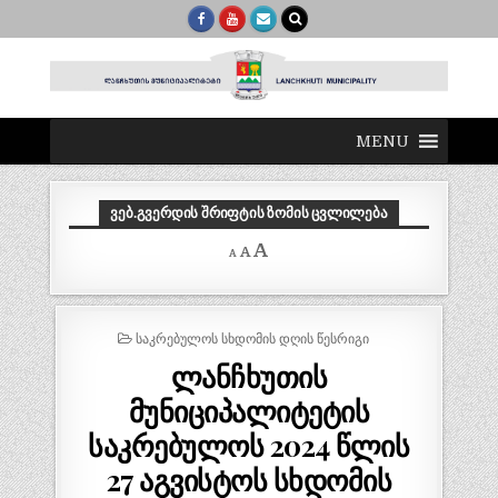
MENU
ᲕᲔᲑ.ᲒᲕᲔᲠᲓᲘᲡ ᲨᲠᲘᲤᲢᲘᲡ ᲖᲝᲛᲘᲡ ᲪᲕᲚᲘᲚᲔᲑᲐ
Decrease
Reset
Increase
A
A
A
font
font
size.
font
size.
size.
POSTED
ᲡᲐᲙᲠᲔᲑᲣᲚᲝᲡ ᲡᲮᲓᲝᲛᲘᲡ ᲓᲦᲘᲡ ᲬᲔᲡᲠᲘᲒᲘ
IN
ლანჩხუთის
მუნიციპალიტეტის
საკრებულოს 2024 წლის
27 აგვისტოს სხდომის