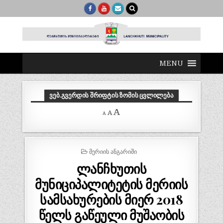
MENU
ᲕᲔᲑ.ᲒᲕᲔᲠᲓᲘᲡ ᲨᲠᲘᲤᲢᲘᲡ ᲖᲝᲛᲘᲡ ᲪᲕᲚᲘᲚᲔᲑᲐ
Decrease
Reset
Increase
A
A
A
font
font
size.
font
size.
size.
POSTED
ᲛᲔᲠᲘᲘᲡ ᲐᲜᲒᲐᲠᲘᲨᲘ
IN
ლანჩხუთის
მუნიციპალიტეტის მერიის
სამსახურების მიერ 2018
წელს გაწეული მუშაობის