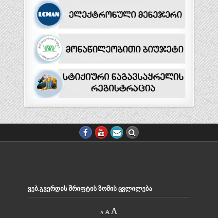
ᲕᲔᲑ.ᲒᲕᲔᲠᲓᲘᲡ ᲨᲠᲘᲤᲢᲘᲡ ᲖᲝᲛᲘᲡ ᲪᲕᲚᲘᲚᲔᲑᲐ
Decrease
Reset
Increase
A
A
A
font