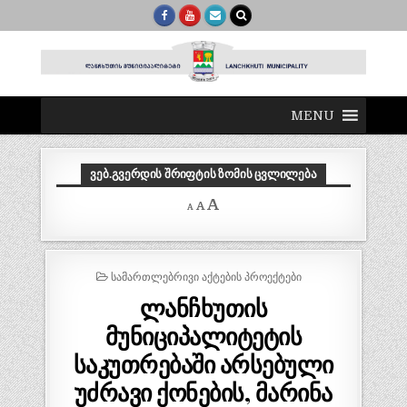
MENU
ᲕᲔᲑ.ᲒᲕᲔᲠᲓᲘᲡ ᲨᲠᲘᲤᲢᲘᲡ ᲖᲝᲛᲘᲡ ᲪᲕᲚᲘᲚᲔᲑᲐ
Decrease
Reset
Increase
A
A
A
font
font
size.
font
size.
size.
POSTED
ᲡᲐᲛᲐᲠᲗᲚᲔᲑᲠᲘᲕᲘ ᲐᲥᲢᲔᲑᲘᲡ ᲞᲠᲝᲔᲥᲢᲔᲑᲘ
IN
ლანჩხუთის
მუნიციპალიტეტის
საკუთრებაში არსებული
უძრავი ქონების, მარინა