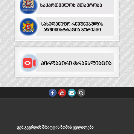
ᲕᲔᲑ.ᲒᲕᲔᲠᲓᲘᲡ ᲨᲠᲘᲤᲢᲘᲡ ᲖᲝᲛᲘᲡ ᲪᲕᲚᲘᲚᲔᲑᲐ