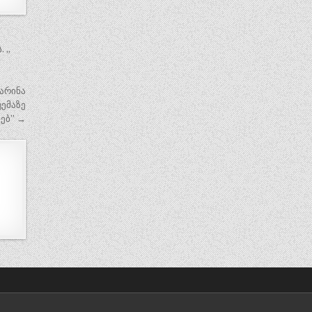
. „
მარინა
ემაზე
ხებ” →