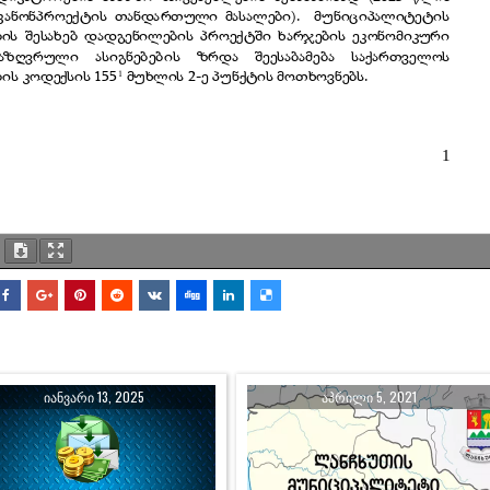
ᲘᲐᲜᲕᲐᲠᲘ 13, 2025
ᲐᲞᲠᲘᲚᲘ 5, 2021