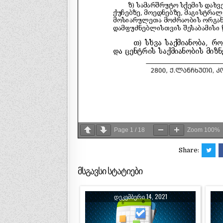
Page
1
/
18
Zoom
100%
Share:
მსგავსი სტატიები
ᲓᲔᲙᲔᲛᲑᲔᲠᲘ 14, 2021