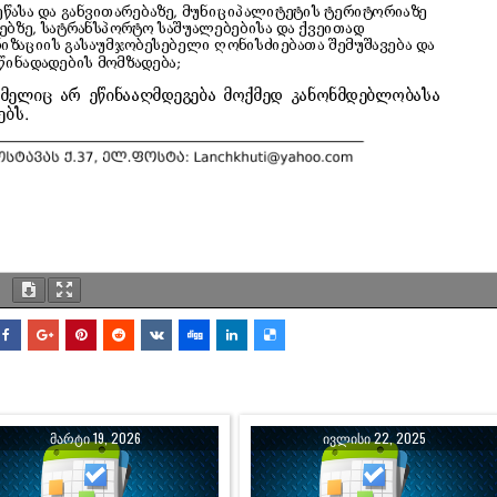
ᲛᲐᲠᲢᲘ 19, 2026
ᲘᲕᲚᲘᲡᲘ 22, 2025