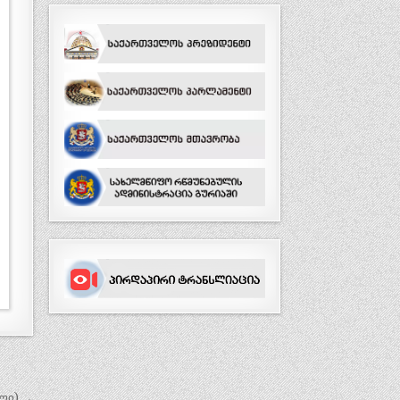
ლი) →