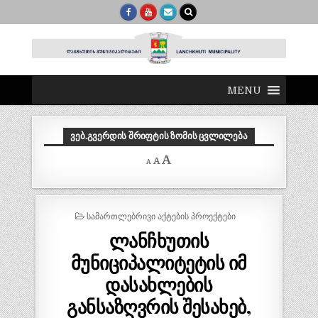
MENU
ᲕᲔᲑ.ᲒᲕᲔᲠᲓᲘᲡ ᲨᲠᲘᲤᲢᲘᲡ ᲖᲝᲛᲘᲡ ᲪᲕᲚᲘᲚᲔᲑᲐ
Decrease
Reset
Increase
A
A
A
font
font
size.
font
size.
size.
POSTED
ᲡᲐᲛᲐᲠᲗᲚᲔᲑᲠᲘᲕᲘ ᲐᲥᲢᲔᲑᲘᲡ ᲞᲠᲝᲔᲥᲢᲔᲑᲘ
IN
ლანჩხუთის
მუნიციპალიტეტის იმ
დასახლების
განსაზღვრის შესახებ,