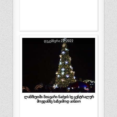
ᲓᲔᲙᲔᲛᲑᲔᲠᲘ 22, 2022
ლანჩხუთში მთავარი ნაძვის ხე ცენტრალურ
მოედანზე საზეიმოდ აინთო