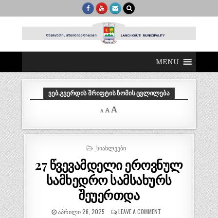
MENU
ᲕᲔᲑ.ᲒᲕᲔᲠᲓᲘᲡ ᲨᲠᲘᲤᲢᲘᲡ ᲖᲝᲛᲘᲡ ᲪᲕᲚᲘᲚᲔᲑᲐ
Decrease
Reset
Increase
A
A
A
font
font
size.
font
size.
size.
POSTED
_ᲡᲘᲐᲮᲚᲔᲔᲑᲘ
IN
27 წვევამდელი ეროვნულ
სამხედრო სამსახურს
შეუერთდა
ᲐᲞᲠᲘᲚᲘ 26, 2025
LEAVE A COMMENT