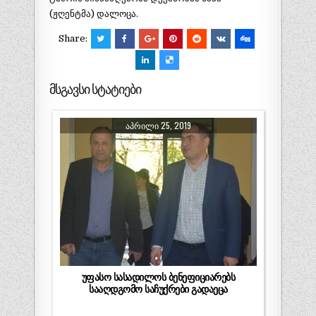
(ჟღენტმა) დალოცა.
Share:
მსგავსი სტატიები
ᲐᲞᲠᲘᲚᲘ 25, 2019
უფასო სასადილოს ბენეფიციარებს
სააღდგომო საჩუქრები გადაეცა