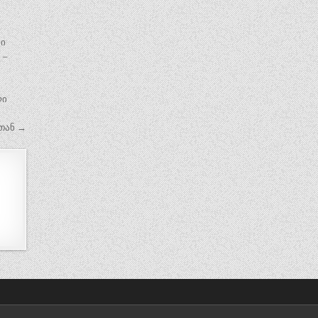
ლი
 –
ლი
თან →