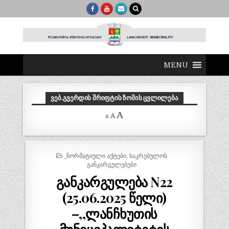
MENU
ᲕᲔᲑ.ᲒᲕᲔᲠᲓᲘᲡ ᲨᲠᲘᲤᲢᲘᲡ ᲖᲝᲛᲘᲡ ᲪᲕᲚᲘᲚᲔᲑᲐ
Decrease
Reset
Increase
A
A
A
font
font
size.
font
size.
size.
POSTED
_ᲜᲝᲠᲛᲐᲢᲘᲣᲚᲘ ᲐᲥᲢᲔᲑᲘ
,
ᲡᲐᲙᲠᲔᲑᲣᲚᲝᲡ
IN
ᲒᲐᲜᲙᲐᲠᲒᲣᲚᲔᲑᲔᲑᲘ
განკარგულება N22
(25.06.2025 წელი)
–,,ლანჩხუთის