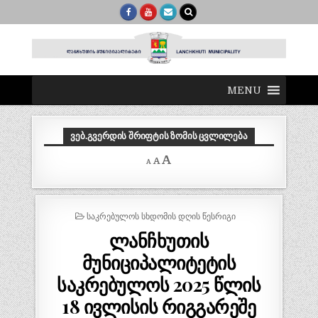
MENU
ᲕᲔᲑ.ᲒᲕᲔᲠᲓᲘᲡ ᲨᲠᲘᲤᲢᲘᲡ ᲖᲝᲛᲘᲡ ᲪᲕᲚᲘᲚᲔᲑᲐ
Decrease
Reset
Increase
A
A
A
font
font
size.
font
size.
size.
POSTED
ᲡᲐᲙᲠᲔᲑᲣᲚᲝᲡ ᲡᲮᲓᲝᲛᲘᲡ ᲓᲦᲘᲡ ᲬᲔᲡᲠᲘᲒᲘ
IN
ლანჩხუთის
მუნიციპალიტეტის
საკრებულოს 2025 წლის
18 ივლისის რიგგარეშე