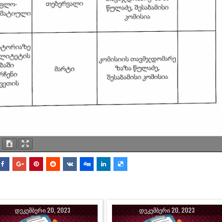
ᲓᲔᲙᲔᲛᲑᲔᲠᲘ 20, 2023
ᲓᲔᲙᲔᲛᲑᲔᲠᲘ 20, 2023