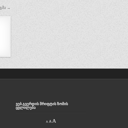
გმა →
ᲕᲔᲑ.ᲒᲕᲔᲠᲓᲘᲡ ᲨᲠᲘᲤᲢᲘᲡ ᲖᲝᲛᲘᲡ
ᲪᲕᲚᲘᲚᲔᲑᲐ
Decrease
Reset
Increase
A
A
A
font
font
size.