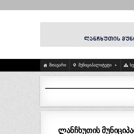
მთავარი
მუნიციპალიტეტი
ხ
ლანჩხუთის მუნიციპ