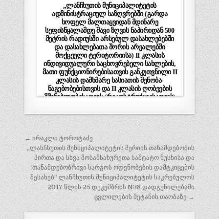
„ლანჩხუთის მუნიციპალიტეტის
ადმინისტრაციულ საზღვრებში (გარდა
სოფელ მალთაყვიდან მდინარე
სეფისწყალამდე შავი ზღვის ნაპირიდან 500
მეტრის რადიუსში არსებულ დასახლებებში
და დასახლებათა შორის არეალებში
მოქცეული ტერიტორიისა) II კლასის
ინდივიდუალური საცხოვრებელი სახლების,
მათი ფუნქციონირებისათვის განკუთვნილი II
კლასის დამხმარე ხასიათის შენობა-
ნაგებობებისთვის და II კლასის ღობეების
მშენებლობისათვის (რეკოსტრუქციისათვის)
მშენებლობის დეტალური შეტყობინების
დადგენის შესახებ“ ლანჩხუთის
მუნიციპალიტეტის საკრებულოს
დადგენილების მისაღებად
პოსტის
← ირაკლი ტოროტაძე
ადმინისტრაციული წარმოების დაწყების
თაობაზე
ნავიგაცია
„ლანჩხუთის მუნიციპალიტეტის მერიის თანამდებობის
პირთა და სხვა მოსამსახურეთა საშტატო ნუსხისა და
თანამდებობრივი სარგოს ოდენობების დამტკიცების
შესახებ“ ლანჩხუთის მუნიციპალიტეტის საკრებულოს
2017 წლის 25 დეკემბრის N38 დადგენილებაში
ცვლილების შეტანის თაობაზე →