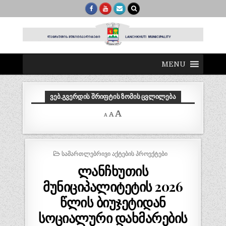
MENU
ᲕᲔᲑ.ᲒᲕᲔᲠᲓᲘᲡ ᲨᲠᲘᲤᲢᲘᲡ ᲖᲝᲛᲘᲡ ᲪᲕᲚᲘᲚᲔᲑᲐ
Decrease
Reset
Increase
A
A
A
font
font
size.
font
size.
size.
POSTED
ᲡᲐᲛᲐᲠᲗᲚᲔᲑᲠᲘᲕᲘ ᲐᲥᲢᲔᲑᲘᲡ ᲞᲠᲝᲔᲥᲢᲔᲑᲘ
IN
ლანჩხუთის
მუნიციპალიტეტის 2026
წლის ბიუჯეტიდან
სოციალური დახმარების