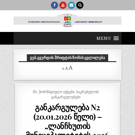
MENU
ᲕᲔᲑ.ᲒᲕᲔᲠᲓᲘᲡ ᲨᲠᲘᲤᲢᲘᲡ ᲖᲝᲛᲘᲡ ᲪᲕᲚᲘᲚᲔᲑᲐ
Decrease
Reset
Increase
A
A
A
font
font
size.
font
size.
size.
POSTED
_ᲜᲝᲠᲛᲐᲢᲘᲣᲚᲘ ᲐᲥᲢᲔᲑᲘ
,
ᲡᲐᲙᲠᲔᲑᲣᲚᲝᲡ
IN
ᲒᲐᲜᲙᲐᲠᲒᲣᲚᲔᲑᲔᲑᲘ
განკარგულება N2
(20.01.2026 წელი) –
„ლანჩხუთის