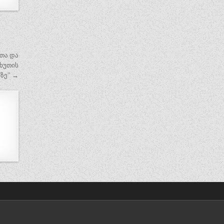
თა და
ჩხუთის
ზე” →