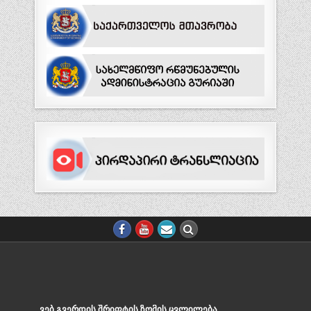
ᲕᲔᲑ.ᲒᲕᲔᲠᲓᲘᲡ ᲨᲠᲘᲤᲢᲘᲡ ᲖᲝᲛᲘᲡ ᲪᲕᲚᲘᲚᲔᲑᲐ