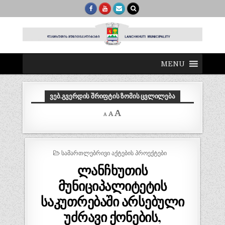
MENU
ᲕᲔᲑ.ᲒᲕᲔᲠᲓᲘᲡ ᲨᲠᲘᲤᲢᲘᲡ ᲖᲝᲛᲘᲡ ᲪᲕᲚᲘᲚᲔᲑᲐ
Decrease
Reset
Increase
A
A
A
font
font
size.
font
size.
size.
POSTED
ᲡᲐᲛᲐᲠᲗᲚᲔᲑᲠᲘᲕᲘ ᲐᲥᲢᲔᲑᲘᲡ ᲞᲠᲝᲔᲥᲢᲔᲑᲘ
IN
ლანჩხუთის
მუნიციპალიტეტის
საკუთრებაში არსებული
უძრავი ქონების,