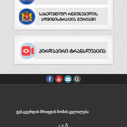
ᲕᲔᲑ.ᲒᲕᲔᲠᲓᲘᲡ ᲨᲠᲘᲤᲢᲘᲡ ᲖᲝᲛᲘᲡ ᲪᲕᲚᲘᲚᲔᲑᲐ
Decrease
Reset
Increase
A
A
A
font