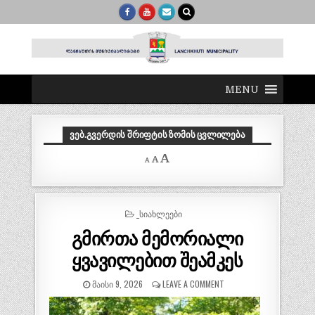
MENU
ᲕᲔᲑ.ᲒᲕᲔᲠᲓᲘᲡ ᲨᲠᲘᲤᲢᲘᲡ ᲖᲝᲛᲘᲡ ᲪᲕᲚᲘᲚᲔᲑᲐ
Decrease
Reset
Increase
A
A
A
font
font
size.
font
size.
size.
POSTED
_ᲡᲘᲐᲮᲚᲔᲔᲑᲘ
IN
გმირთა მემორიალი
ყვავილებით შეამკეს
ᲛᲐᲘᲡᲘ 9, 2026
LEAVE A COMMENT