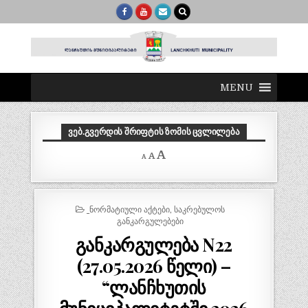
MENU
ᲕᲔᲑ.ᲒᲕᲔᲠᲓᲘᲡ ᲨᲠᲘᲤᲢᲘᲡ ᲖᲝᲛᲘᲡ ᲪᲕᲚᲘᲚᲔᲑᲐ
Decrease
Reset
Increase
A
A
A
font
font
size.
font
size.
size.
POSTED
_ᲜᲝᲠᲛᲐᲢᲘᲣᲚᲘ ᲐᲥᲢᲔᲑᲘ
,
ᲡᲐᲙᲠᲔᲑᲣᲚᲝᲡ
IN
ᲒᲐᲜᲙᲐᲠᲒᲣᲚᲔᲑᲔᲑᲘ
განკარგულება N22
(27.05.2026 წელი) –
“ლანჩხუთის