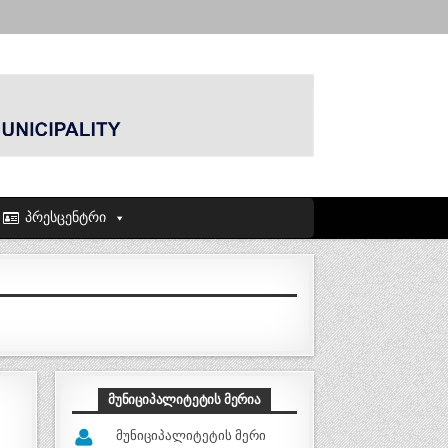
პრესცენტრი
ᲛᲣᲜᲘᲪᲘᲞᲐᲚᲘᲢᲔᲢᲘᲡ ᲛᲔᲠᲘᲐ
მუნიციპალიტეტის მერი