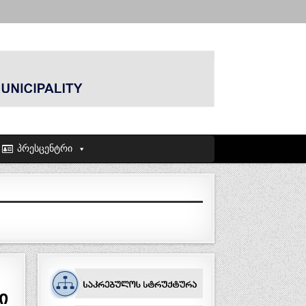
პრესცენტრი
ი