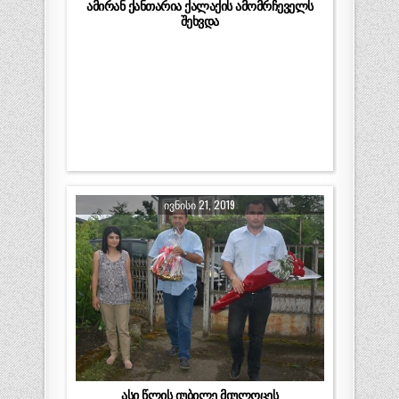
ამირან ქანთარია ქალაქის ამომრჩეველს
შეხვდა
ᲘᲕᲜᲘᲡᲘ 21, 2019
ასი წლის იუბილე მიულოცეს