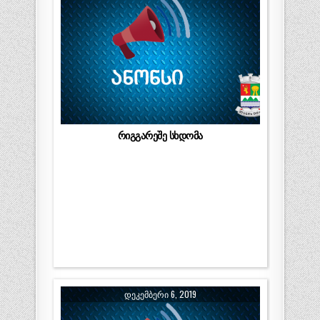
რიგგარეშე სხდომა
ᲓᲔᲙᲔᲛᲑᲔᲠᲘ 6, 2019