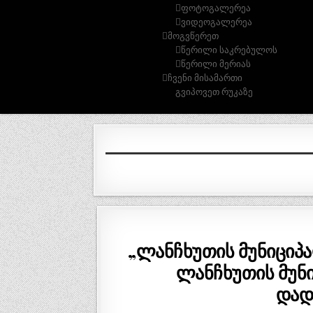
ფოტოგალერეა
ვიდეოგალერეა
მოგვწერეთ
წერილი საკრებულოს
წერილი მერიას
ჩვენი მისამართი
გვიპოვეთ რუკაზე
„ლანჩხუთის მუნიციპ
ლანჩხუთის მუნი
დად