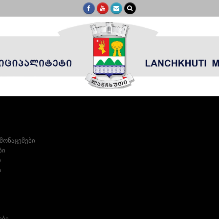
მონაცემები
ბი
ი
ა
ები