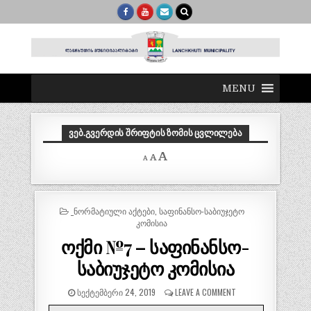
MENU
ᲕᲔᲑ.ᲒᲕᲔᲠᲓᲘᲡ ᲨᲠᲘᲤᲢᲘᲡ ᲖᲝᲛᲘᲡ ᲪᲕᲚᲘᲚᲔᲑᲐ
Decrease
Reset
Increase
A
A
A
font
font
size.
font
size.
size.
POSTED
_ᲜᲝᲠᲛᲐᲢᲘᲣᲚᲘ ᲐᲥᲢᲔᲑᲘ
,
ᲡᲐᲤᲘᲜᲐᲜᲡᲝ-ᲡᲐᲑᲘᲣᲯᲔᲢᲝ
IN
ᲙᲝᲛᲘᲡᲘᲐ
ოქმი №7 – საფინანსო-
საბიუჯეტო კომისია
ᲡᲔᲥᲢᲔᲛᲑᲔᲠᲘ 24, 2019
LEAVE A COMMENT