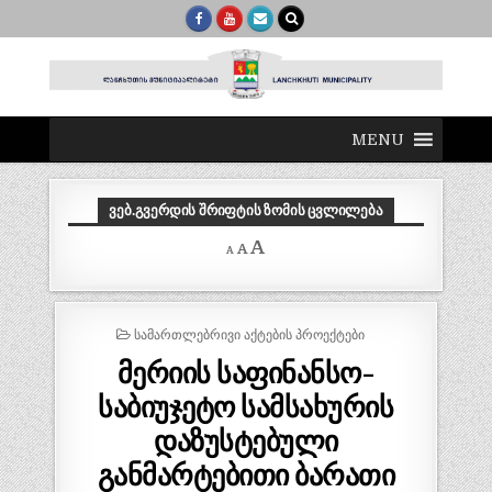
MENU
ᲕᲔᲑ.ᲒᲕᲔᲠᲓᲘᲡ ᲨᲠᲘᲤᲢᲘᲡ ᲖᲝᲛᲘᲡ ᲪᲕᲚᲘᲚᲔᲑᲐ
Decrease
Reset
Increase
A
A
A
font
font
size.
font
size.
size.
POSTED
ᲡᲐᲛᲐᲠᲗᲚᲔᲑᲠᲘᲕᲘ ᲐᲥᲢᲔᲑᲘᲡ ᲞᲠᲝᲔᲥᲢᲔᲑᲘ
IN
მერიის საფინანსო-
საბიუჯეტო სამსახურის
დაზუსტებული
განმარტებითი ბარათი