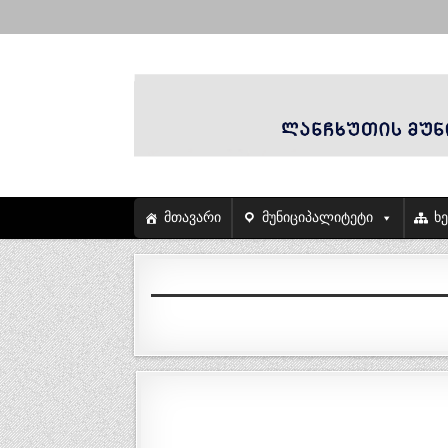
მთავარი
მუნიციპალიტეტი
ხ