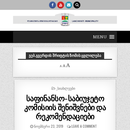
MENU
ᲕᲔᲑ.ᲒᲕᲔᲠᲓᲘᲡ ᲨᲠᲘᲤᲢᲘᲡ ᲖᲝᲛᲘᲡ ᲪᲕᲚᲘᲚᲔᲑᲐ
Decrease
Reset
Increase
A
A
A
font
font
size.
font
size.
size.
POSTED
_ᲡᲘᲐᲮᲚᲔᲔᲑᲘ
IN
საფინანსო-საბიუჯეტო
კომისიის შენიშვნები და
რეკომენდაციები
ᲜᲝᲔᲛᲑᲔᲠᲘ 23, 2019
LEAVE A COMMENT