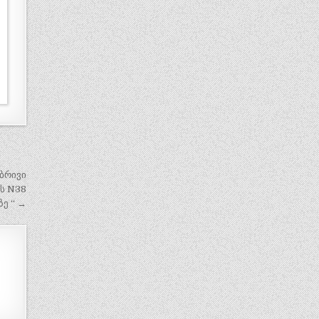
ობრივი
ს N38
ე “ →