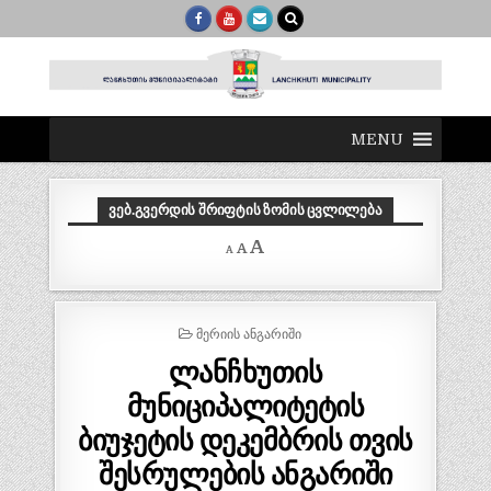
MENU
ᲕᲔᲑ.ᲒᲕᲔᲠᲓᲘᲡ ᲨᲠᲘᲤᲢᲘᲡ ᲖᲝᲛᲘᲡ ᲪᲕᲚᲘᲚᲔᲑᲐ
Decrease
Reset
Increase
A
A
A
font
font
size.
font
size.
size.
P
ᲛᲔᲠᲘᲘᲡ ᲐᲜᲒᲐᲠᲘᲨᲘ
O
ლანჩხუთის
S
T
მუნიციპალიტეტის
E
D
ბიუჯეტის დეკემბრის თვის
I
შესრულების ანგარიში
N