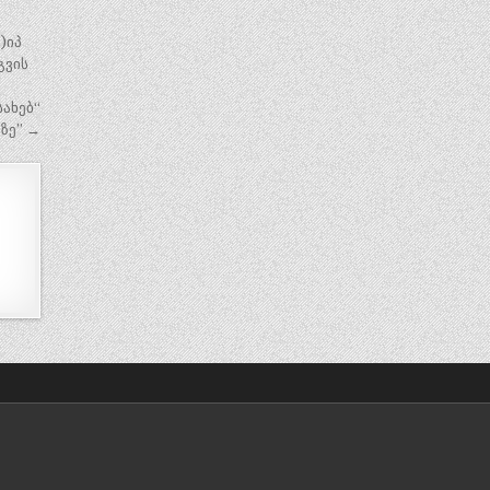
)იპ
გვის
სახებ“
ზე” →