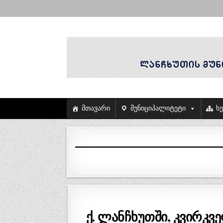
მთავარი
მუნიციპალიტეტი
ხ
ქ. ლანჩხუთში, კვირკვ