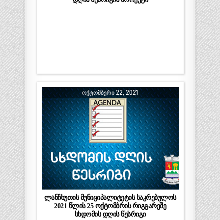
ᲝᲥᲢᲝᲛᲑᲔᲠᲘ 22, 2021
ლანჩხუთის მუნიციპალიტეტის საკრებულოს
2021 წლის 25 ოქტომბრის რიგგარეშე
სხდომის დღის წესრიგი