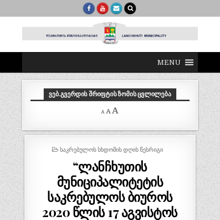
MENU
ᲕᲔᲑ.ᲒᲕᲔᲠᲓᲘᲡ ᲨᲠᲘᲤᲢᲘᲡ ᲖᲝᲛᲘᲡ ᲪᲕᲚᲘᲚᲔᲑᲐ
Decrease
Reset
Increase
A
A
A
font
font
size.
font
size.
size.
POSTED
ᲡᲐᲙᲠᲔᲑᲣᲚᲝᲡ ᲡᲮᲓᲝᲛᲘᲡ ᲓᲦᲘᲡ ᲬᲔᲡᲠᲘᲒᲘ
IN
“ლანჩხუთის
მუნიციპალიტეტის
საკრებულოს ბიუროს
2020 წლის 17 აგვისტოს