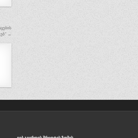
იცების
ხებ” →
ᲕᲔᲑ.ᲒᲕᲔᲠᲓᲘᲡ ᲨᲠᲘᲤᲢᲘᲡ ᲖᲝᲛᲘᲡ