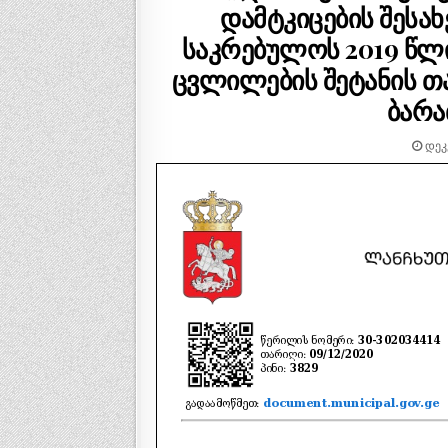
T
დამტკიცების შესა
E
D
საკრებულოს 2019 წლი
I
ცვლილების შეტანის თ
N
ბარა
ᲓᲔᲙᲔ