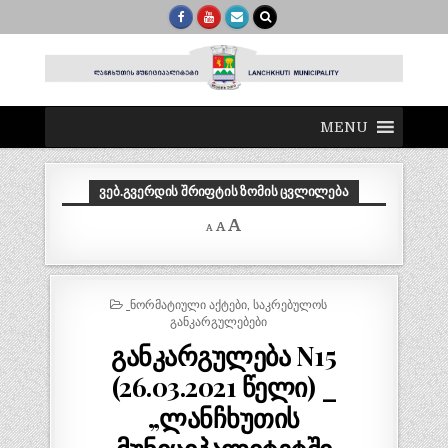
MENU
ᲕᲔᲑ.ᲒᲕᲔᲠᲓᲘᲡ ᲨᲠᲘᲤᲢᲘᲡ ᲖᲝᲛᲘᲡ ᲪᲕᲚᲘᲚᲔᲑᲐ
Decrease
Reset
Increase
A
A
A
font
font
size.
font
size.
size.
POSTED
_ᲜᲝᲠᲛᲐᲢᲘᲣᲚᲘ ᲐᲥᲢᲔᲑᲘ
,
ᲡᲐᲙᲠᲔᲑᲣᲚᲝᲡ
IN
ᲒᲐᲜᲙᲐᲠᲒᲣᲚᲔᲑᲔᲑᲘ
განკარგულება N15
(26.03.2021 წელი) _
„ლანჩხუთის