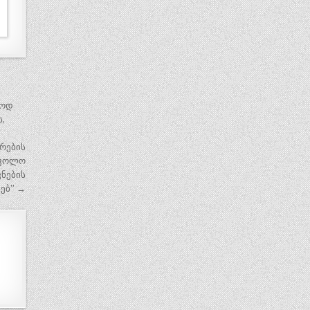
ლოდ
,
რების
სკოლო
ნების
ხებ” →