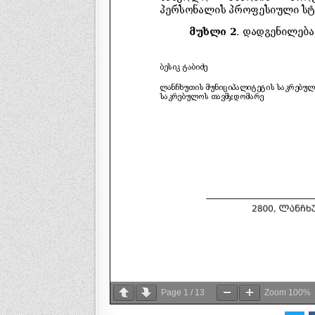
Page
1
/
13
Zoom
100%