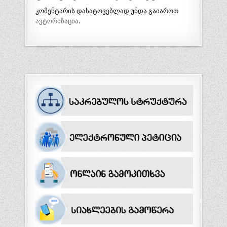
ვ
ი
კომენტარის დასატოვებლად უნდა გაიაროთ
ავტორიზაცია
.
გ
ა
ც
ი
ა