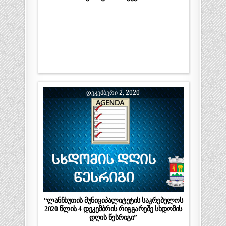
ᲓᲔᲙᲔᲛᲑᲔᲠᲘ 2, 2020
“ლანჩხუთის მუნიციპალიტეტის საკრებულოს
2020 წლის 4 დეკემბრის რიგგარეშე სხდომის
დღის წესრიგი”