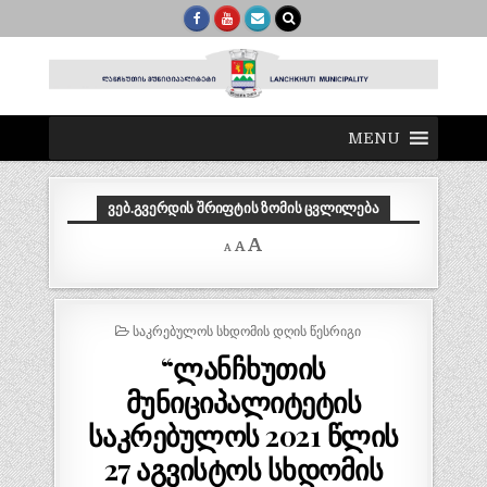
MENU
ᲕᲔᲑ.ᲒᲕᲔᲠᲓᲘᲡ ᲨᲠᲘᲤᲢᲘᲡ ᲖᲝᲛᲘᲡ ᲪᲕᲚᲘᲚᲔᲑᲐ
Decrease
Reset
Increase
A
A
A
font
font
size.
font
size.
size.
POSTED
ᲡᲐᲙᲠᲔᲑᲣᲚᲝᲡ ᲡᲮᲓᲝᲛᲘᲡ ᲓᲦᲘᲡ ᲬᲔᲡᲠᲘᲒᲘ
IN
“ლანჩხუთის
მუნიციპალიტეტის
საკრებულოს 2021 წლის
27 აგვისტოს სხდომის