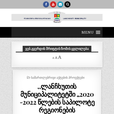
MENU
ᲕᲔᲑ.ᲒᲕᲔᲠᲓᲘᲡ ᲨᲠᲘᲤᲢᲘᲡ ᲖᲝᲛᲘᲡ ᲪᲕᲚᲘᲚᲔᲑᲐ
Decrease
Reset
Increase
A
A
A
font
font
size.
font
size.
size.
POSTED
ᲡᲐᲛᲐᲠᲗᲚᲔᲑᲠᲘᲕᲘ ᲐᲥᲢᲔᲑᲘᲡ ᲞᲠᲝᲔᲥᲢᲔᲑᲘ
IN
,,ლანჩხუთის
მუნიციპალიტეტში „2020
-2022 წლების საპილოტე
რეგიონების