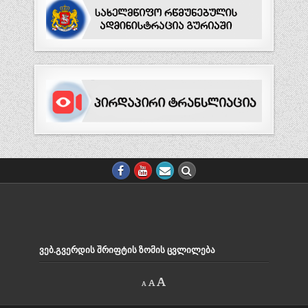
ᲕᲔᲑ.ᲒᲕᲔᲠᲓᲘᲡ ᲨᲠᲘᲤᲢᲘᲡ ᲖᲝᲛᲘᲡ ᲪᲕᲚᲘᲚᲔᲑᲐ
Decrease
Reset
Increase
A
A
A
font
font
size.
font
size.