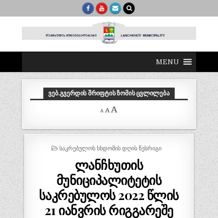
MENU
ᲕᲔᲑ.ᲒᲕᲔᲠᲓᲘᲡ ᲨᲠᲘᲤᲢᲘᲡ ᲖᲝᲛᲘᲡ ᲪᲕᲚᲘᲚᲔᲑᲐ
Decrease
Reset
Increase
A
A
A
font
font
size.
font
size.
size.
POSTED
ᲡᲐᲙᲠᲔᲑᲣᲚᲝᲡ ᲡᲮᲓᲝᲛᲘᲡ ᲓᲦᲘᲡ ᲬᲔᲡᲠᲘᲒᲘ
IN
ლანჩხუთის
მუნიციპალიტეტის
საკრებულოს 2022 წლის
21 იანვრის რიგგარეშე