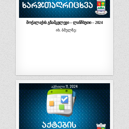
მოქალაქის გზამკვლევი – ლანჩხუთი – 2024
იხ. ბმულზე:
ᲐᲞᲠᲘᲚᲘ 11, 2024