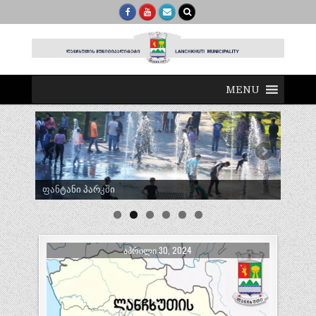
MENU
ტრადიციული ლელობურთი შუხუთში
ᲐᲞᲠᲘᲚᲘ 30, 2024