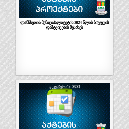
ლანჩხუთის მუნიციპალიტეტის 2024 წლის ბიუჯეტის
დამტკიცების შესახებ
ᲓᲔᲙᲔᲛᲑᲔᲠᲘ 12, 2023