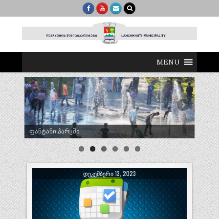
MENU
ტრადიციული ლელობურთი შუხუთში
ᲓᲔᲙᲔᲛᲑᲔᲠᲘ 13, 2023