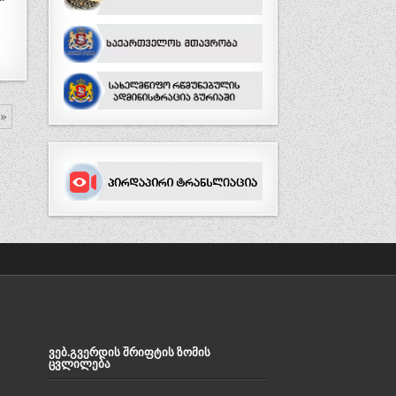
 »
ᲕᲔᲑ.ᲒᲕᲔᲠᲓᲘᲡ ᲨᲠᲘᲤᲢᲘᲡ ᲖᲝᲛᲘᲡ
ᲪᲕᲚᲘᲚᲔᲑᲐ