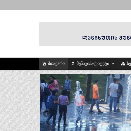
მთავარი
მუნიციპალიტეტი
ხ