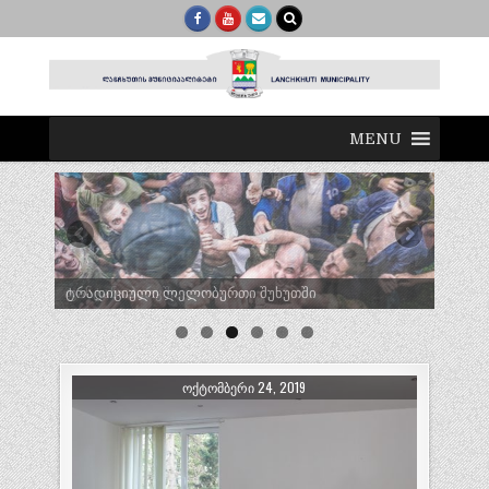
MENU
ტრადიციული ლელობურთი შუხუთში
ᲝᲥᲢᲝᲛᲑᲔᲠᲘ 24, 2019