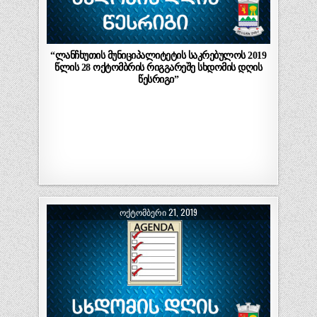
“ლანჩხუთის მუნიციპალიტეტის საკრებულოს 2019
წლის 28 ოქტომბრის რიგგარეშე სხდომის დღის
წესრიგი”
ᲝᲥᲢᲝᲛᲑᲔᲠᲘ 21, 2019